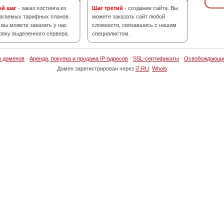
ой шаг
- заказ хостинга из
Шаг третий
- создание сайта. Вы
агаемых тарифных планов.
можете заказать сайт любой
 вы можете заказать у нас
сложности, связавшись с нашим
овку выделенного сервера.
специалистом.
я доменов
·
Аренда, покупка и продажа IP-адресов
·
SSL-сертификаты
·
Освобождающи
Домен зарегистрирован через
i7.RU
.
Whois