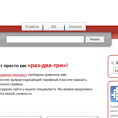
IT-работа
SSL
Аукцион
W
«раз-два-три»!
т просто как
зарегистрировать
свободное доменное имя.
остинг, выбрав подходящий тарифный план или заказать
енного сервера.
оздание сайта у нашего специалиста. Мы можем предложить
йта любой сложности.
пода
регис
шанс