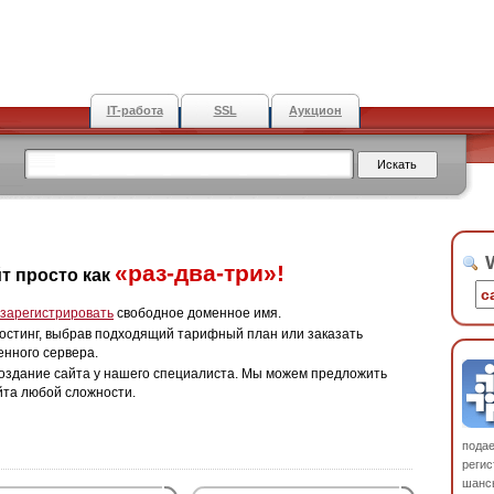
IT-работа
SSL
Аукцион
W
«раз-два-три»!
т просто как
зарегистрировать
свободное доменное имя.
остинг, выбрав подходящий тарифный план или заказать
енного сервера.
оздание сайта у нашего специалиста. Мы можем предложить
йта любой сложности.
пода
регис
шанс