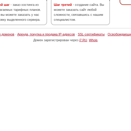
ой шаг
- заказ хостинга из
Шаг третий
- создание сайта. Вы
агаемых тарифных планов.
можете заказать сайт любой
 вы можете заказать у нас
сложности, связавшись с нашим
овку выделенного сервера.
специалистом.
я доменов
·
Аренда, покупка и продажа IP-адресов
·
SSL-сертификаты
·
Освобождающи
Домен зарегистрирован через
i7.RU
.
Whois