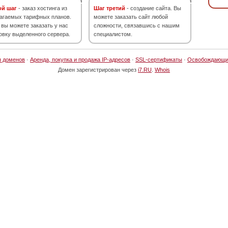
ой шаг
- заказ хостинга из
Шаг третий
- создание сайта. Вы
агаемых тарифных планов.
можете заказать сайт любой
 вы можете заказать у нас
сложности, связавшись с нашим
овку выделенного сервера.
специалистом.
я доменов
·
Аренда, покупка и продажа IP-адресов
·
SSL-сертификаты
·
Освобождающи
Домен зарегистрирован через
i7.RU
.
Whois