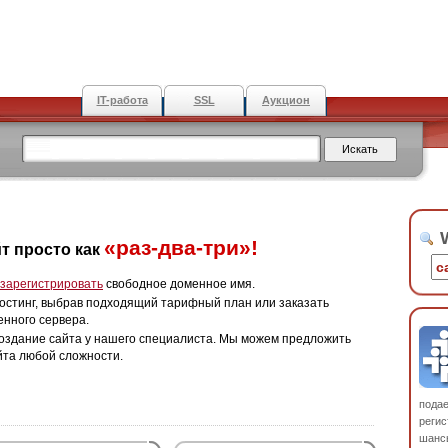
IT-работа
SSL
Аукцион
W
«раз-два-три»!
т просто как
зарегистрировать
свободное доменное имя.
остинг, выбрав подходящий тарифный план или заказать
енного сервера.
оздание сайта у нашего специалиста. Мы можем предложить
йта любой сложности.
пода
регис
шанс