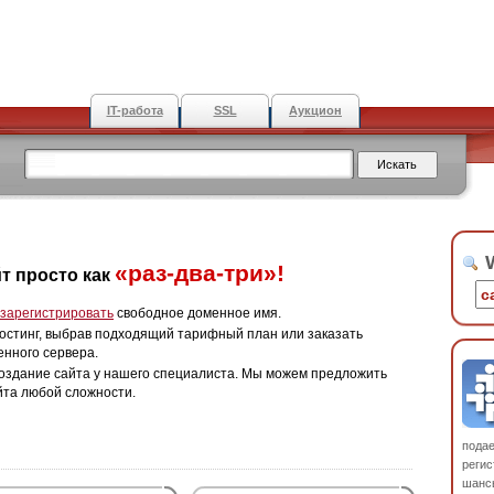
IT-работа
SSL
Аукцион
W
«раз-два-три»!
т просто как
зарегистрировать
свободное доменное имя.
остинг, выбрав подходящий тарифный план или заказать
енного сервера.
оздание сайта у нашего специалиста. Мы можем предложить
йта любой сложности.
пода
регис
шанс