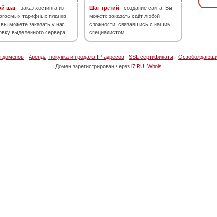
ой шаг
- заказ хостинга из
Шаг третий
- создание сайта. Вы
агаемых тарифных планов.
можете заказать сайт любой
 вы можете заказать у нас
сложности, связавшись с нашим
овку выделенного сервера.
специалистом.
я доменов
·
Аренда, покупка и продажа IP-адресов
·
SSL-сертификаты
·
Освобождающи
Домен зарегистрирован через
i7.RU
.
Whois